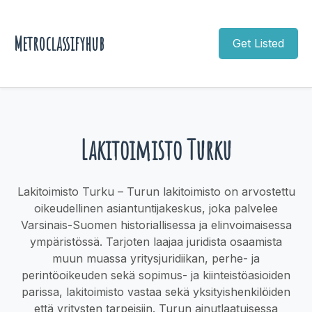
Metroclassifyhub
Get Listed
Lakitoimisto Turku
Lakitoimisto Turku – Turun lakitoimisto on arvostettu
oikeudellinen asiantuntijakeskus, joka palvelee
Varsinais-Suomen historiallisessa ja elinvoimaisessa
ympäristössä. Tarjoten laajaa juridista osaamista
muun muassa yritysjuridiikan, perhe- ja
perintöoikeuden sekä sopimus- ja kiinteistöasioiden
parissa, lakitoimisto vastaa sekä yksityishenkilöiden
että yritysten tarpeisiin. Turun ainutlaatuisessa