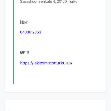
Sairashuoneenkatu 4, 20100 Turku
Phone:
0403612353
Website
https://lakitoimistotturku.eu/