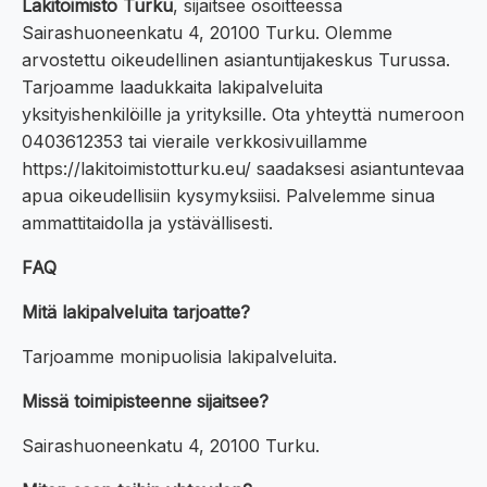
Lakitoimisto Turku
, sijaitsee osoitteessa
Sairashuoneenkatu 4, 20100 Turku. Olemme
arvostettu oikeudellinen asiantuntijakeskus Turussa.
Tarjoamme laadukkaita lakipalveluita
yksityishenkilöille ja yrityksille. Ota yhteyttä numeroon
0403612353 tai vieraile verkkosivuillamme
https://lakitoimistotturku.eu/ saadaksesi asiantuntevaa
apua oikeudellisiin kysymyksiisi. Palvelemme sinua
ammattitaidolla ja ystävällisesti.
FAQ
Mitä lakipalveluita tarjoatte?
Tarjoamme monipuolisia lakipalveluita.
Missä toimipisteenne sijaitsee?
Sairashuoneenkatu 4, 20100 Turku.